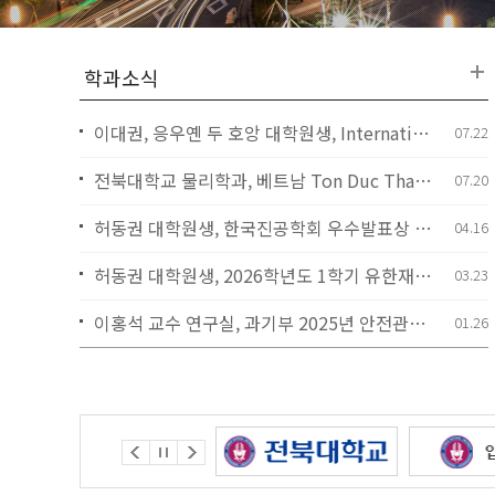
이대권, 응우옌 두 호앙 대학원생, International Conference on Advanced Materials and Sustainable Development 국제학회에
07.22
전북대학교 물리학과, 베트남 Ton Duc Thang University의 Institute for Advanced Study in Technology와 업무협약(MOU) 체결
07.20
허동권 대학원생, 한국진공학회 우수발표상 수상
04.16
허동권 대학원생, 2026학년도 1학기 유한재단 유일한 장학생 선정
03.23
이홍석 교수 연구실, 과기부 2025년 안전관리 우수연구실 인증 획득
01.26
허동권 대학원생, 안전관리 우수연구실 총장상 수상
12.23