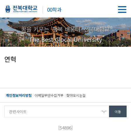
00학과
꿈을 키우는 '행복 배움터' 전북대학교
The Best Glocal University
연혁
개인정보처리방침
이메일무단수집거부
찾아오시는길
[54896]