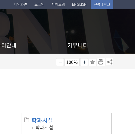
메인화면
로그인
사이트맵
ENGLISH
전북대학교
아리안내
커뮤니티
100%
학과시설
학과시설