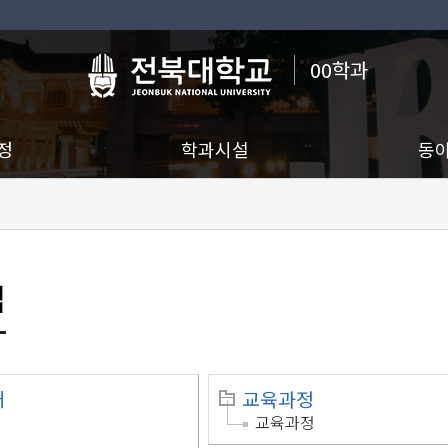
00학과
정
학과시설
동
맵
개
교육과정
교육과정